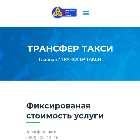
Главная
Схемы проезда
ТРАНСФЕР ТАКСИ
Online бронирование
Главная
ТРАНСФЕР ТАКСИ
Контакты
Услуги
Фиксированая
стоимость услуги
Трансфер такси
(099) 203-14-16